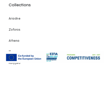
Collections
Ariadne
Zoforos
Athena
Theros
Kalypso
Faedra
Dionysios
Notre atelier