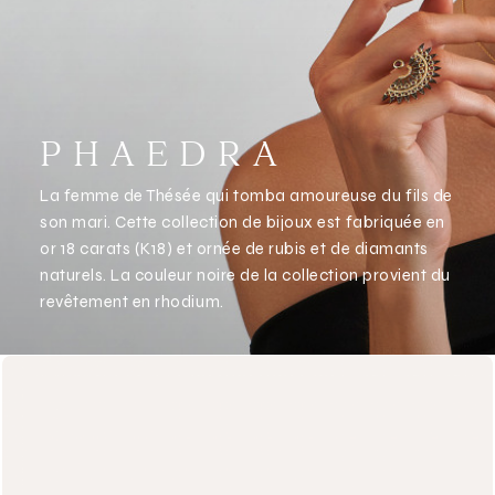
P
H
A
E
D
R
A
La femme de Thésée qui tomba amoureuse du fils de
son mari. Cette collection de bijoux est fabriquée en
or 18 carats (K18) et ornée de rubis et de diamants
naturels. La couleur noire de la collection provient du
revêtement en rhodium.