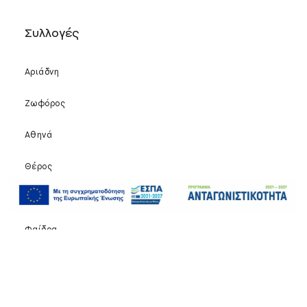
Συλλογές
Αριάδνη
Ζωφόρος
Αθηνά
Θέρος
Καλυψώ
Φαίδρα
Dionysios
Σχετικά με εμάς