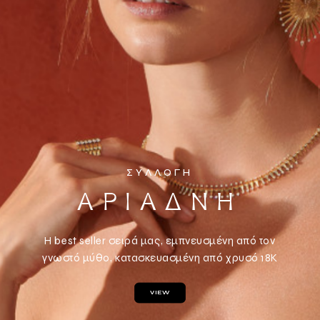
ΣΥΛΛΟΓΗ
Α
Ρ
Ι
Α
Δ
Ν
Η
Η best seller σειρά μας, εμπνευσμένη από τον
γνωστό μύθο, κατασκευασμένη από χρυσό 18Κ
VIEW