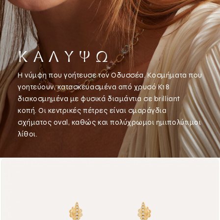
Κ
Α
Λ
Υ
Ψ
Ώ
Η νύμφη που γοήτευσε τον Οδυσσέα. Κοσμήματα που
γοητεύουν, κατασκευασμένα από χρυσό Κ18
διακοσμημένα με φυσικά διαμάντια σε brilliant
κοπή. Οι κεντρικές πέτρες είναι σμαράγδια
σχήματος oval, καθώς και πολύχρωμοι ημιπολύτιμοι
λίθοι.