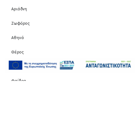
Αριάδνη
Ζωφόρος
Αθηνά
Θέρος
Καλυψώ
Φαίδρα
Dionysios
Σχετικά με εμάς
Επικοινωνία